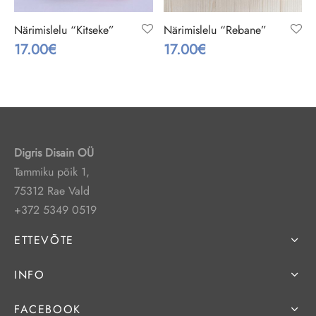
DED
 kiikedele
tekid
Närimislelu “Kitseke”
Närimislelu “Rebane”
17.00
€
17.00
€
TETOA SISUSTUS
e soovide kaardid
kuks
ni kiik ise
Digris Disain OÜ
Tammiku põik 1,
75312 Rae Vald
+372 5349 0519
ETTEVÕTE
INFO
FACEBOOK